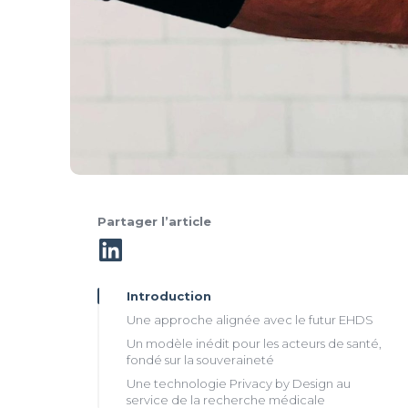
Partager l’article
Introduction
Une approche alignée avec le futur EHDS
Un modèle inédit pour les acteurs de santé,
fondé sur la souveraineté
Une technologie
Privacy by Design
au
service de la recherche médicale