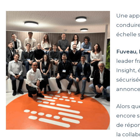
Une app
conduire
échelle 
Fuveau, 
leader f
Insight, 
sécurisé
annoncen
Alors qu
encore s
de répon
la colla