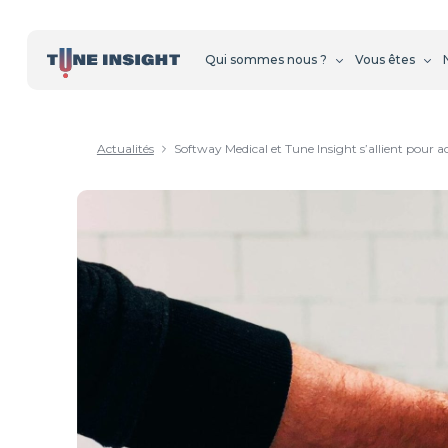
Qui sommes nous ?
Vous êtes
Actualités
Softway Medical et Tune Insight s’allient pour a