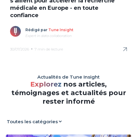
s’allient pour accélérer la recherche
médicale en Europe - en toute
confiance
Rédigé par
Tune Insight
Expert in data collaboration
30/07/2026
7 min de lecture
Actualités de Tune Insight
Explorez
nos articles,
témoignages
et actualités pour
rester informé